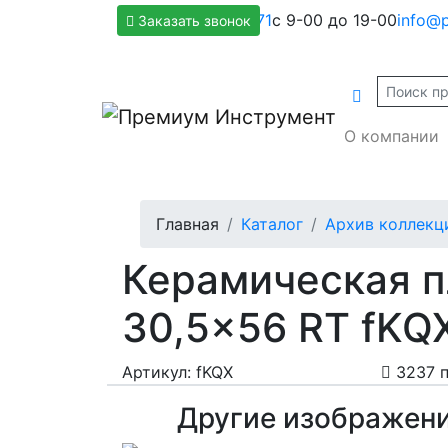
+7(800)500-1271
с 9-00 до 19-00
info@p
Заказать звонок
О компании
Главная
Каталог
Архив коллекц
Керамическая п
30,5x56 RT fKQ
Артикул: fKQX
3237 
Другие изображен