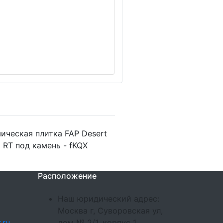
ическая плитка FAP Desert
 RT под камень - fKQX
Расположение
Наш юридический адрес:
Москва г, Суворовская ул,
.ru
дом № 2/1, корпус 1