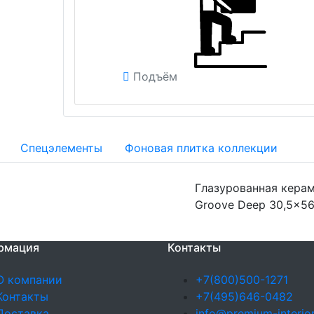
Подъём
Спецэлементы
Фоновая плитка коллекции
Глазурованная керам
Groove Deep 30,5x56
рмация
Контакты
О компании
+7(800)500-1271
Контакты
+7(495)646-0482
Доставка
info@premium-interior