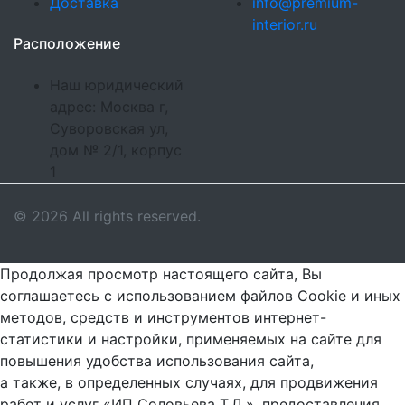
Доставка
info@premium-
interior.ru
Расположение
Наш юридический
адрес: Москва г,
Суворовская ул,
дом № 2/1, корпус
1
© 2026 All rights reserved.
Продолжая просмотр настоящего сайта, Вы
соглашаетесь с использованием файлов Cookie и иных
методов, средств и инструментов интернет-
статистики и настройки, применяемых на сайте для
повышения удобства использования сайта,
а также, в определенных случаях, для продвижения
работ и услуг «ИП Соловьева Т.Д.», предоставления