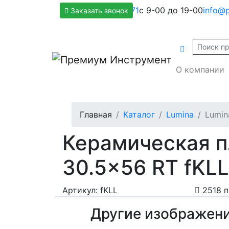
+7(800)500-1271
с 9-00 до 19-00
info@p
Заказать звонок
О компании
Главная
Каталог
Lumina
Lumin
Керамическая п
30.5x56 RT fKLL
Артикул: fKLL
2518 
Другие изображен