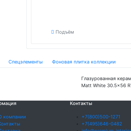
Подъём
Спецэлементы
Фоновая плитка коллекции
Глазурованная керам
Matt White 30.5x56 R
рмация
Контакты
О компании
+7(800)500-1271
Контакты
+7(495)646-0482
Доставка
info@premium-interior