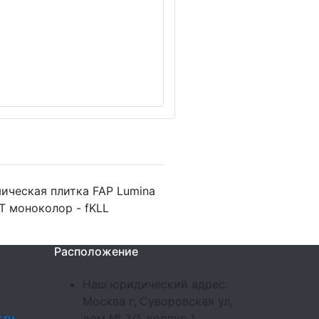
ическая плитка FAP Lumina
T моноколор - fKLL
Расположение
Наш юридический адрес:
Москва г, Суворовская ул,
.ru
дом № 2/1, корпус 1