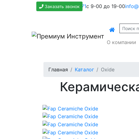
+7(800)500-1271
с 9-00 до 19-00
info@
Заказать звонок
О компании
Главная
Каталог
Oxide
Керамическа