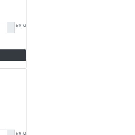
кв.м
кв.м