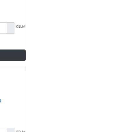
кв.м
кв.м