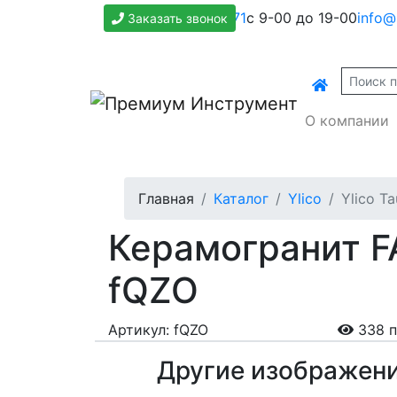
+7(800)500-1271
с 9-00 до 19-00
info@
Заказать звонок
О компании
Главная
Каталог
Ylico
Ylico T
Керамогранит FA
fQZO
Артикул: fQZO
338 п
Другие изображен