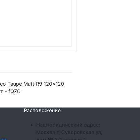
ico Taupe Matt R9 120x120
т - fQZO
Расположение
Наш юридический адрес:
Москва г, Суворовская ул,
.ru
дом № 2/1, корпус 1