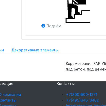
Подъём
ии
Декоративные элементы
Керамогранит FAP Yl
под бетон, под цемен
рмация
Контакты
О компании
+7(800)500-1271
Контакты
+7(495)646-0482
Доставка
info@premium-interior