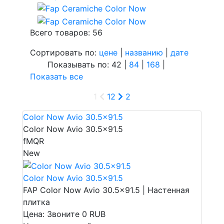
Всего товаров: 56
Сортировать по:
цене
|
названию
|
дате
Показывать по: 42 |
84
|
168
|
Показать все
1
1
2
2
Color Now Avio 30.5x91.5
Color Now Avio 30.5x91.5
fMQR
New
Color Now Avio 30.5x91.5
FAP Color Now Avio 30.5x91.5 | Настенная
плитка
Цена: Звоните
0
RUB