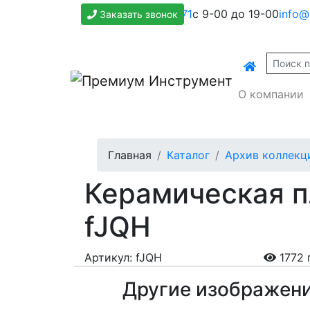
+7(800)500-1271
с 9-00 до 19-00
info@
Заказать звонок
О компании
Главная
Каталог
Архив коллекц
Керамическая пл
fJQH
Артикул: fJQH
1772 
Другие изображен