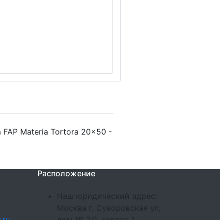
FAP Materia Tortora 20x50 -
Расположение
Наш юридический адрес:
Москва г, Суворовская ул,
.ru
дом № 2/1, корпус 1