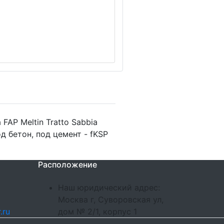
FAP Meltin Tratto Sabbia
д бетон, под цемент - fKSP
Расположение
Наш юридический адрес:
Москва г, Суворовская ул,
.ru
дом № 2/1, корпус 1