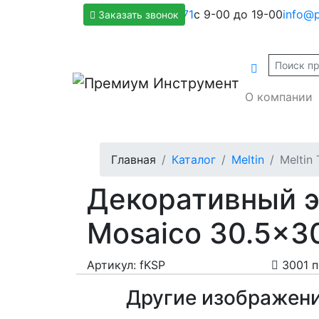
+7(800)500-1271
с 9-00 до 19-00
info@p
Заказать звонок
О компании
Главная
Каталог
Meltin
Meltin
Декоративный эл
Mosaico 30.5x30
Артикул: fKSP
3001 
Другие изображен