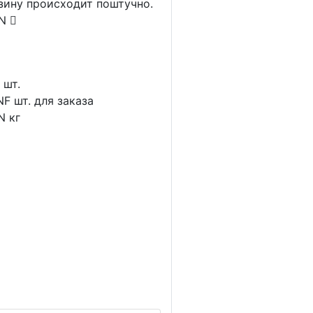
рзину происходит поштучно.
AN
1
шт.
NF
шт. для заказа
N
кг