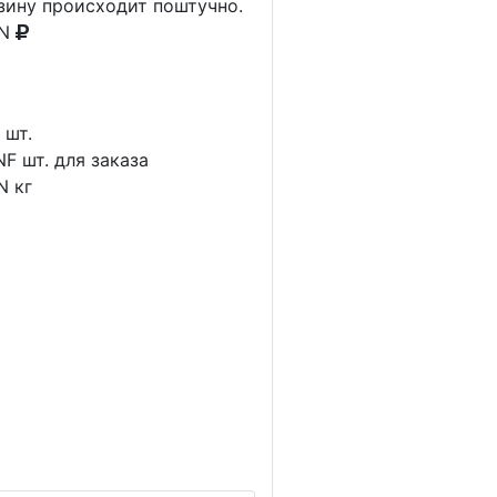
рзину происходит поштучно.
AN
1
шт.
NF
шт. для заказа
N
кг