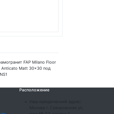
амогранит FAP Milano Floor
 Anticato Matt 30x30 под
fNS1
Расположение
Наш юридический адрес:
Москва г, Суворовская ул,
.ru
дом № 2/1, корпус 1