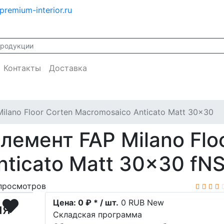
premium-interior.ru
Контакты
Доставка
Milano Floor Corten Macromosaico Anticato Matt 30x30
емент FAP Milano Floo
ticato Matt 30x30 fN
просмотров
Цена:
0 ₽ * / шт.
0
RUB
New
ия
Складская программа