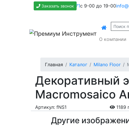
+7(800)500-1271
с 9-00 до 19-00
info@
Заказать звонок
О компании
Главная
Каталог
Milano Floor
Декоративный эл
Macromosaico An
Артикул: fNS1
1189 
Другие изображен