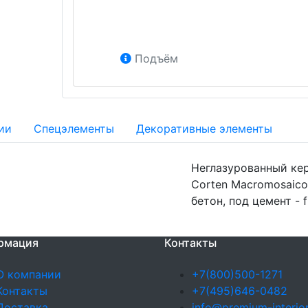
Подъём
ии
Спецэлементы
Декоративные элементы
Неглазурованный кер
Corten Macromosaico
бетон, под цемент - 
рмация
Контакты
О компании
+7(800)500-1271
Контакты
+7(495)646-0482
Доставка
info@premium-interior