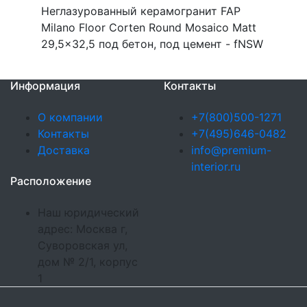
Неглазурованный керамогранит FAP
Milano Floor Corten Round Mosaico Matt
29,5x32,5 под бетон, под цемент - fNSW
Информация
Контакты
О компании
+7(800)500-1271
Контакты
+7(495)646-0482
Доставка
info@premium-
interior.ru
Расположение
Наш юридический
адрес: Москва г,
Суворовская ул,
дом № 2/1, корпус
1