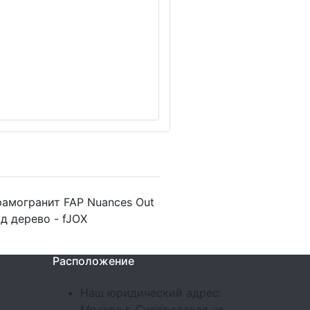
амогранит FAP Nuances Out
д дерево - fJOX
Расположение
Наш юридический адрес:
Москва г, Суворовская ул,