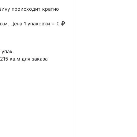
рзину происходит кратно
в.м. Цена 1 упаковки = 0
1
упак.
.215
кв.м для заказа