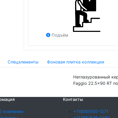
Подъём
Спецэлементы
Фоновая плитка коллекции
Неглазурованный кер
Faggio 22.5x90 RT по
рмация
Контакты
О компании
+7(800)500-1271
Контакты
+7(495)646-0482