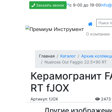
+7(800)500-1271
с 9-00 до 19-00
info@
Заказать звонок
О компании
Главная
Каталог
Архив коллекц
Nuances Out Faggio 22.5x90 RT
Керамогранит F
RT fJOX
Артикул: fJOX
2473 
Другие изображен