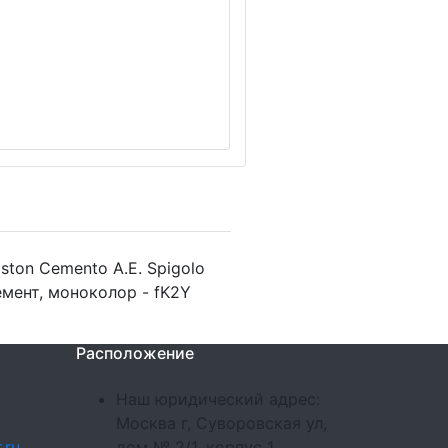
ston Cemento A.E. Spigolo
емент, моноколор - fK2Y
Расположение
Наш юридический адрес:
Москва г, Суворовская ул,
.ru
дом № 2/1, корпус 1