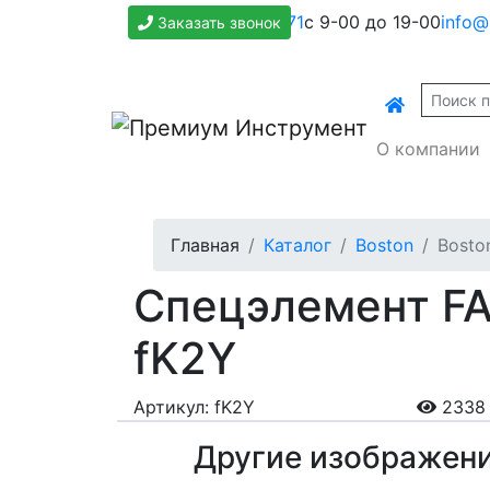
+7(800)500-1271
с 9-00 до 19-00
info@
Заказать звонок
О компании
Главная
Каталог
Boston
Bosto
Спецэлемент FAP
fK2Y
Артикул: fK2Y
2338 
Другие изображен