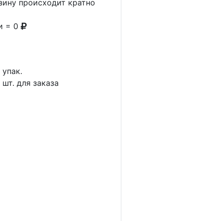
рзину происходит кратно
и = 0
1
упак.
4
шт. для заказа