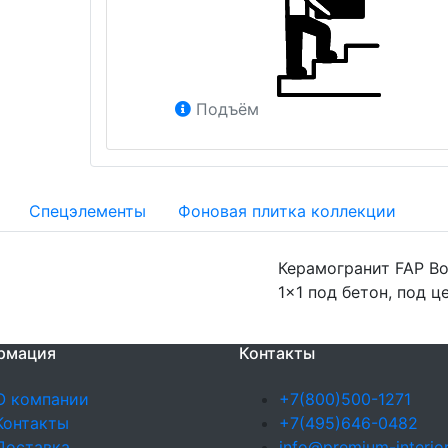
Подъём
Спецэлементы
Фоновая плитка коллекции
Керамогранит FAP Bo
1x1 под бетон, под ц
рмация
Контакты
О компании
+7(800)500-1271
Контакты
+7(495)646-0482
Доставка
info@premium-interior