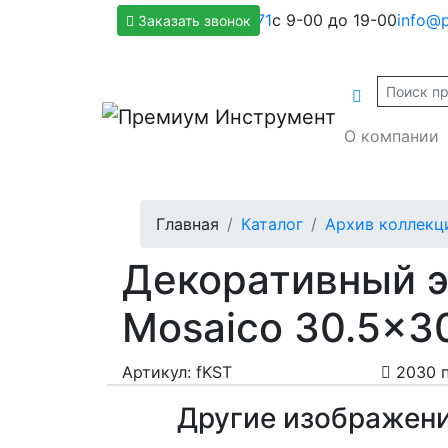
+7(800)500-1271
с 9-00 до 19-00
info@p
Заказать звонок
О компании
Главная
Каталог
Архив коллекц
Декоративный э
Mosaico 30.5x30
Артикул: fKST
2030 
Другие изображен