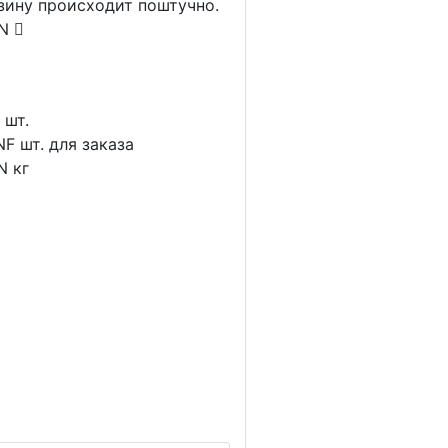
рзину происходит поштучно.
AN
1
шт.
NF
шт. для заказа
N
кг