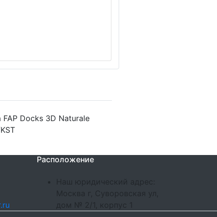
 FAP Docks 3D Naturale
fKST
Расположение
Наш юридический адрес:
Москва г, Суворовская ул,
.ru
дом № 2/1, корпус 1