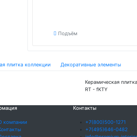
Подъём
ая плитка коллекции
Декоративные элементы
Керамическая плитка
RT - fKTY
рмация
Контакты
О компании
+7(800)500-1271
Контакты
+7(495)646-0482
Доставка
info@premium-interior