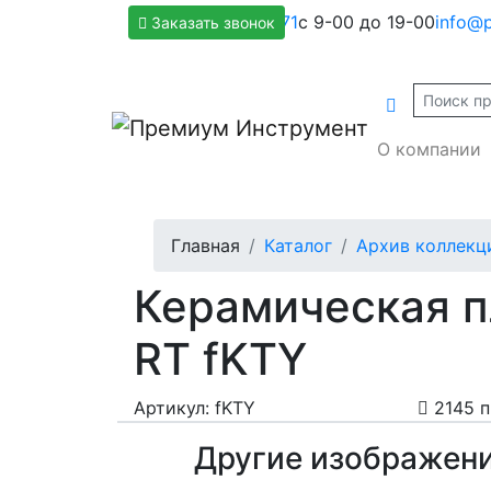
+7(800)500-1271
с 9-00 до 19-00
info@p
Заказать звонок
О компании
Главная
Каталог
Архив коллекц
Керамическая п
RT fKTY
Артикул: fKTY
2145 
Другие изображен