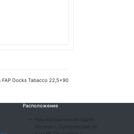
 FAP Docks Tabacco 22,5x90
Расположение
Наш юридический адрес:
Москва г, Суворовская ул,
.ru
дом № 2/1, корпус 1