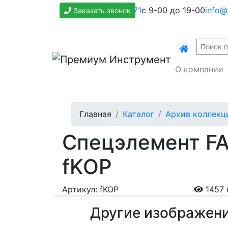
+7(800)500-1271
с 9-00 до 19-00
info@
Заказать звонок
О компании
Главная
Каталог
Архив коллекц
Спецэлемент FA
fKOP
Артикул: fKOP
1457 
Другие изображен