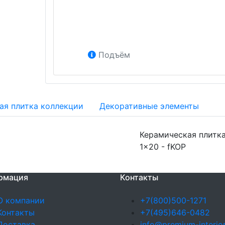
Подъём
ая плитка коллекции
Декоративные элементы
Керамическая плитка
1x20 - fKOP
рмация
Контакты
О компании
+7(800)500-1271
Контакты
+7(495)646-0482
Доставка
info@premium-interior