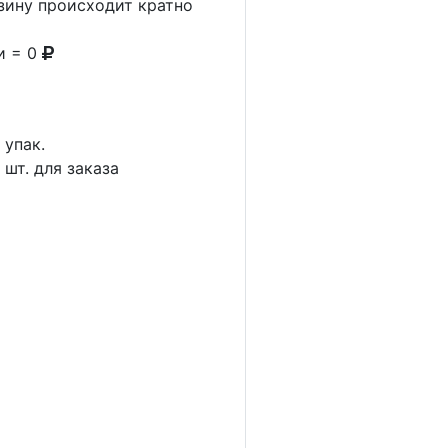
рзину происходит кратно
и = 0
1
упак.
5
шт. для заказа