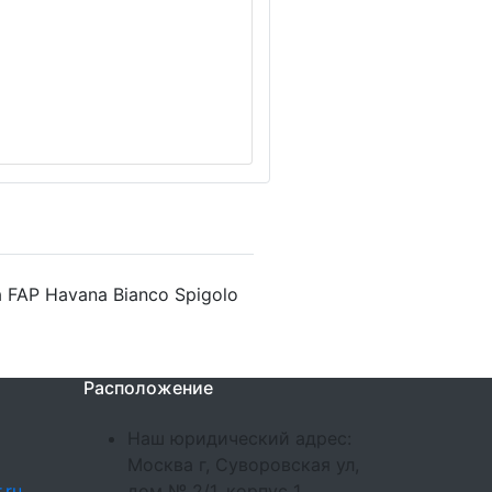
 FAP Havana Bianco Spigolo
Расположение
Наш юридический адрес:
Москва г, Суворовская ул,
.ru
дом № 2/1, корпус 1