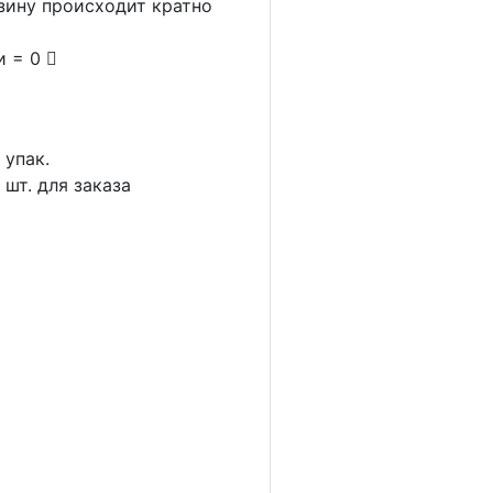
рзину происходит кратно
и = 0
1
упак.
4
шт. для заказа