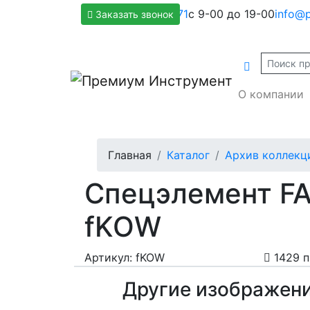
+7(800)500-1271
с 9-00 до 19-00
info@p
Заказать звонок
О компании
Главная
Каталог
Архив коллекц
Спецэлемент FAP
fKOW
Артикул: fKOW
1429 
Другие изображен