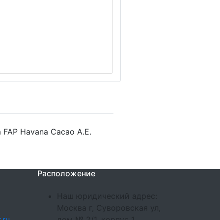
 FAP Havana Cacao A.E.
Расположение
Наш юридический адрес:
Москва г, Суворовская ул,
.ru
дом № 2/1, корпус 1