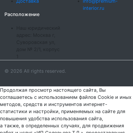
Доставка
info@premium-
interior.ru
Расположение
Наш юридический
адрес: Москва г,
Суворовская ул,
дом № 2/1, корпус
1
© 2026 All rights reserved.
Продолжая просмотр настоящего сайта, Вы
соглашаетесь с использованием файлов Cookie и иных
методов, средств и инструментов интернет-
статистики и настройки, применяемых на сайте для
повышения удобства использования сайта,
а также, в определенных случаях, для продвижения
работ и услуг «ИП Соловьева Т.Д.», предоставления