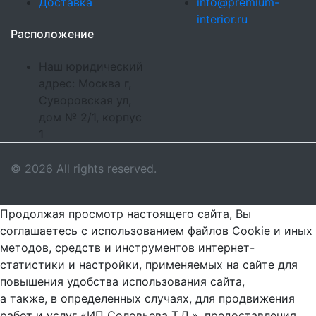
Доставка
info@premium-
interior.ru
Расположение
Наш юридический
адрес: Москва г,
Суворовская ул,
дом № 2/1, корпус
1
© 2026 All rights reserved.
Продолжая просмотр настоящего сайта, Вы
соглашаетесь с использованием файлов Cookie и иных
методов, средств и инструментов интернет-
статистики и настройки, применяемых на сайте для
повышения удобства использования сайта,
а также, в определенных случаях, для продвижения
работ и услуг «ИП Соловьева Т.Д.», предоставления