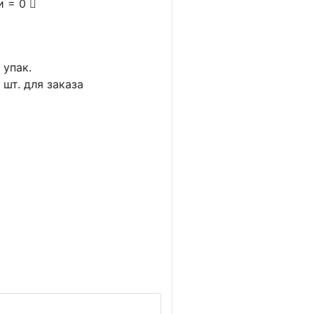
и = 0
1
упак.
5
шт. для заказа