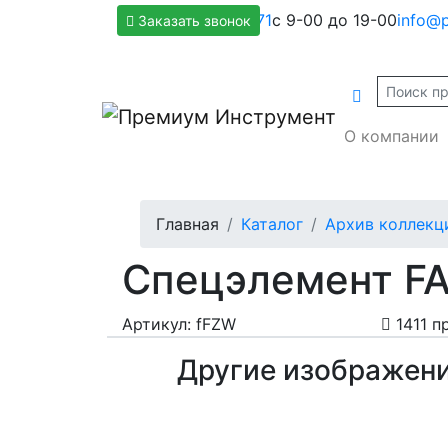
+7(800)500-1271
с 9-00 до 19-00
info@p
Заказать звонок
О компании
Главная
Каталог
Архив коллекц
Спецэлемент FA
Артикул: fFZW
1411 п
Другие изображен