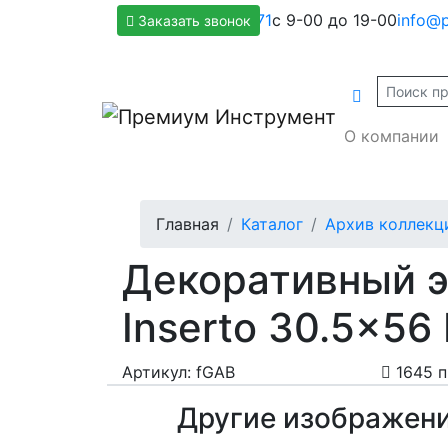
+7(800)500-1271
с 9-00 до 19-00
info@p
Заказать звонок
О компании
Главная
Каталог
Архив коллекц
Декоративный э
Inserto 30.5x56
Артикул: fGAB
1645 
Другие изображен