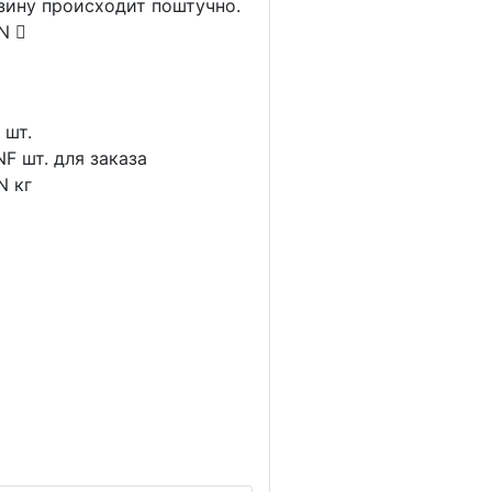
рзину происходит поштучно.
AN
1
шт.
NF
шт. для заказа
N
кг