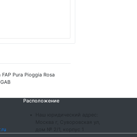
FAP Pura Pioggia Rosa
 fGAB
Расположение
Наш юридический адрес:
Москва г, Суворовская ул,
.ru
дом № 2/1, корпус 1