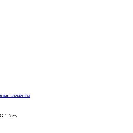
вные элементы
fGI1
New