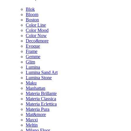
Blok
Bloom
Boston
Color Line
Color Mood
Color Now
Deco&more
Evoque
Frame
Gemme
Glim
Lumina
Lumina Sand Art
Lumina Stone
Maku
Manhattan
Materia Brillante
Materia Classica
Materia Eclettica
Materia Pura
Mat&more
Maxxi
Meltin
Milano Floor