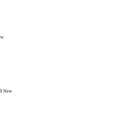
ew
9
New