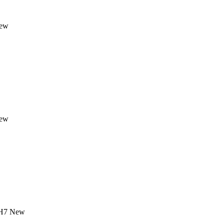
ew
ew
H7
New