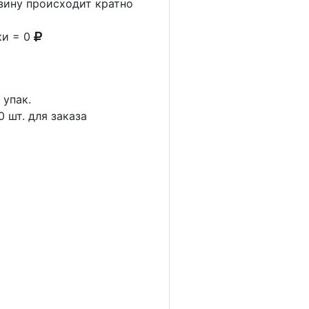
рзину происходит кратно
ки = 0
1
упак.
0
шт. для заказа