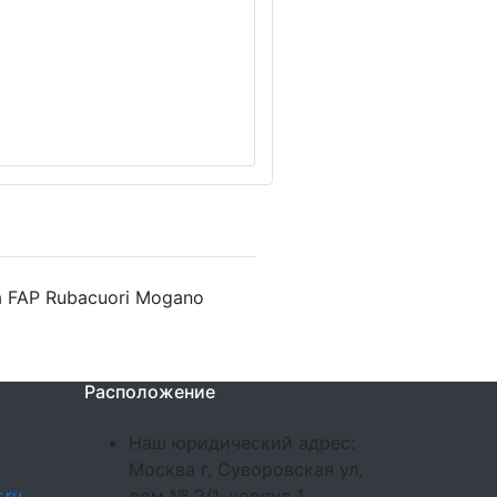
 FAP Rubacuori Mogano
Расположение
Наш юридический адрес:
Москва г, Суворовская ул,
.ru
дом № 2/1, корпус 1