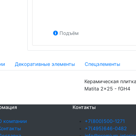
Подъём
ии
Декоративные элементы
Спецэлементы
Керамическая плитка
Matita 2x25 - fGH4
рмация
Контакты
О компании
+7(800)500-1271
Контакты
+7(495)646-0482
Доставка
info@premium-interior