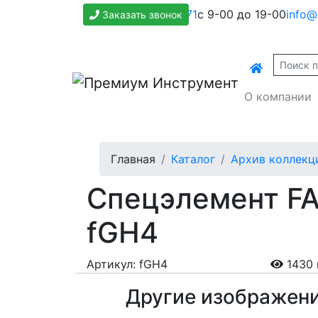
+7(800)500-1271
с 9-00 до 19-00
info@
Заказать звонок
О компании
Главная
Каталог
Архив коллекц
Спецэлемент FA
fGH4
Артикул: fGH4
1430 
Другие изображен