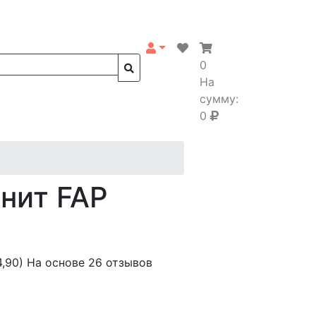
0
На
сумму:
0
нит FAP
4,90)
На основе 26 отзывов