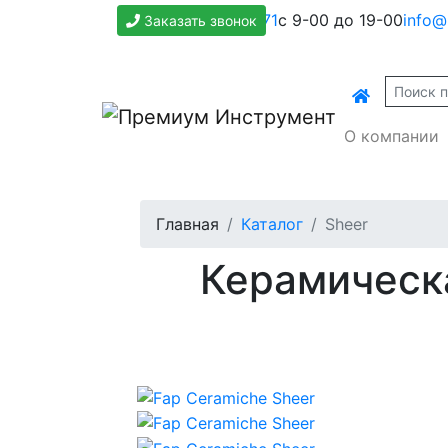
+7(800)500-1271
с 9-00 до 19-00
info@
Заказать звонок
О компании
Главная
Каталог
Sheer
Керамическа