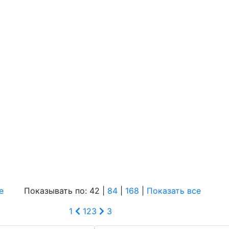
е
Показывать по: 42 |
84
|
168
|
Показать все
1
1
2
3
3