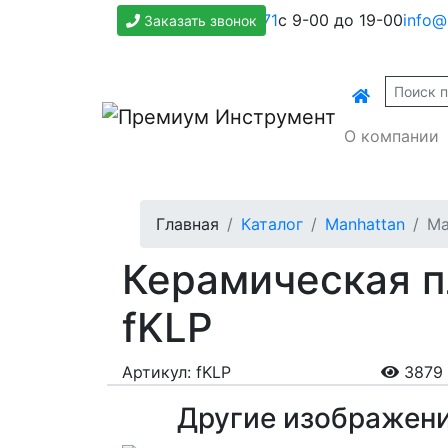
+7(800)500-1271
с 9-00 до 19-00
info@
Заказать звонок
О компании
Главная
Каталог
Manhattan
Ma
Керамическая п
fKLP
Артикул: fKLP
3879 
Другие изображен