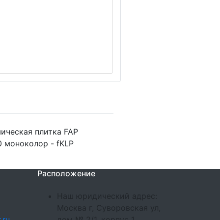
ическая плитка FAP
0 моноколор - fKLP
Расположение
Наш юридический адрес:
Москва г, Суворовская ул,
.ru
дом № 2/1, корпус 1