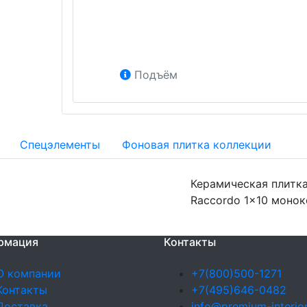
Подъём
Спецэлементы
Фоновая плитка коллекции
Керамическая плитка
Raccordo 1x10 монок
рмация
Контакты
О компании
+7(800)500-1271
Контакты
+7(495)646-0482
Доставка
info@premium-interior