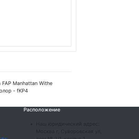
 FAP Manhattan Withe
олор - fKP4
Расположение
Наш юридический адрес:
Москва г, Суворовская ул,
.ru
дом № 2/1, корпус 1