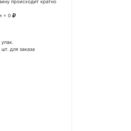
рзину происходит кратно
и = 0
1
упак.
5
шт. для заказа