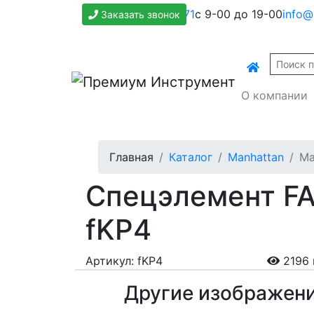
+7(800)500-1271
с 9-00 до 19-00
info@
Заказать звонок
О компании
Главная
Каталог
Manhattan
Ma
Спецэлемент FA
fKP4
Артикул: fKP4
2196 
Другие изображен