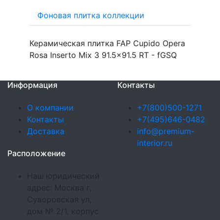
Фоновая плитка коллекции
Керамическая плитка FAP Cupido Opera
Rosa Inserto Mix 3 91.5x91.5 RT - fGSQ
Информация
Контакты
О компании
+7(800)500-1271
Контакты
+7(495)646-0482
Доставка
info@premium-
interior.ru
Расположение
Наш юридический
адрес: Москва г,
Суворовская ул,
дом № 2/1, корпус