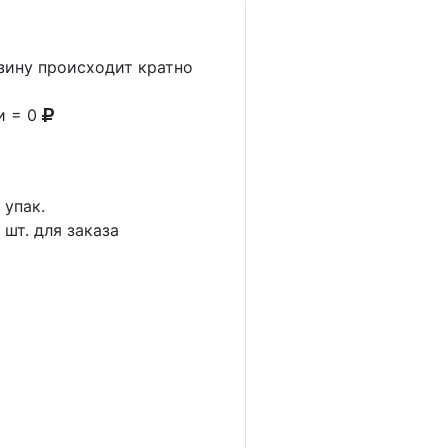
рзину происходит кратно
и = 0
1
упак.
5
шт. для заказа