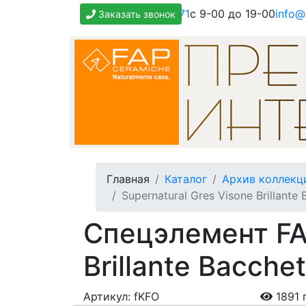
+7(800)500-1271
с 9-00 до 19-00
info@
Заказать звонок
Главная
Каталог
Архив коллекц
Supernatural Gres Visone Brillante
Спецэлемент FAP
Brillante Bacche
Артикул: fKFO
1891 