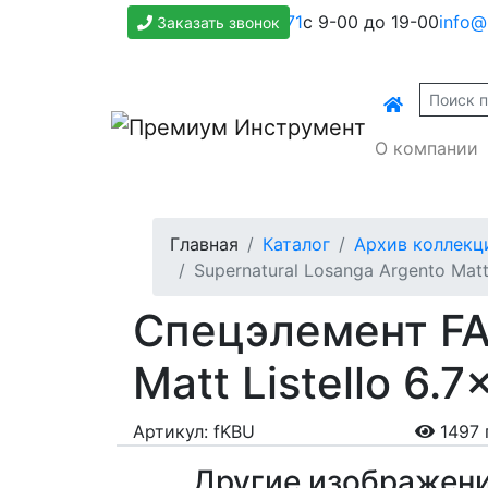
+7(800)500-1271
с 9-00 до 19-00
info@
Заказать звонок
О компании
Главная
Каталог
Архив коллекц
Supernatural Losanga Argento Matt 
Спецэлемент FAP
Matt Listello 6.
Артикул: fKBU
1497 
Другие изображен