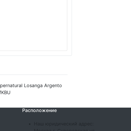
ernatural Losanga Argento
 fKBU
Расположение
Наш юридический адрес:
Москва г, Суворовская ул,