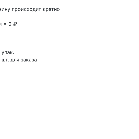
рзину происходит кратно
и = 0
1
упак.
4
шт. для заказа