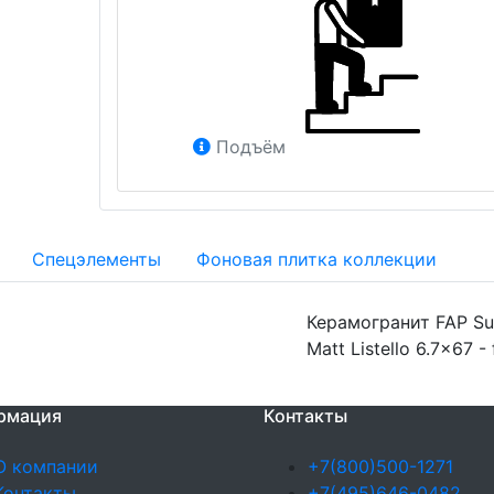
Подъём
Спецэлементы
Фоновая плитка коллекции
Керамогранит FAP Sup
Matt Listello 6.7x67 -
рмация
Контакты
О компании
+7(800)500-1271
Контакты
+7(495)646-0482