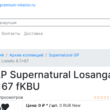
premium-interior.ru
Контакты
Доставка
ий
Архив коллекций
Supernatural GP
Listello 6.7x67
 Supernatural Losang
7x67 fKBU
просмотров
Цена:
0 ₽ * / шт.
0
RUB
New
ия