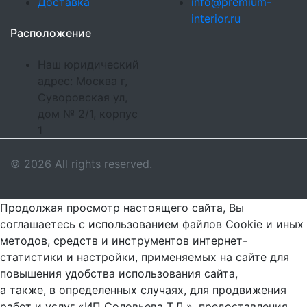
Доставка
info@premium-
interior.ru
Расположение
Наш юридический
адрес: Москва г,
Суворовская ул,
дом № 2/1, корпус
1
© 2026 All rights reserved.
Продолжая просмотр настоящего сайта, Вы
соглашаетесь с использованием файлов Cookie и иных
методов, средств и инструментов интернет-
статистики и настройки, применяемых на сайте для
повышения удобства использования сайта,
а также, в определенных случаях, для продвижения
работ и услуг «ИП Соловьева Т.Д.», предоставления