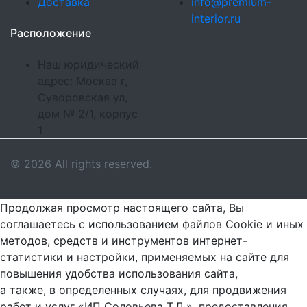
Доставка
info@premium-
interior.ru
Расположение
Наш юридический
адрес: Москва г,
Суворовская ул,
дом № 2/1, корпус
1
© 2026 All rights reserved.
Продолжая просмотр настоящего сайта, Вы
соглашаетесь с использованием файлов Cookie и иных
методов, средств и инструментов интернет-
статистики и настройки, применяемых на сайте для
повышения удобства использования сайта,
а также, в определенных случаях, для продвижения
работ и услуг «ИП Соловьева Т.Д.», предоставления