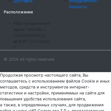
Доставка
info@premium-
interior.ru
Расположение
Наш юридический
адрес: Москва г,
Суворовская ул,
дом № 2/1, корпус
1
© 2026 All rights reserved.
Продолжая просмотр настоящего сайта, Вы
соглашаетесь с использованием файлов Cookie и иных
методов, средств и инструментов интернет-
статистики и настройки, применяемых на сайте для
повышения удобства использования сайта,
а также, в определенных случаях, для продвижения
работ и услуг «ИП Соловьева Т.Д.», предоставления