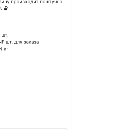
рзину происходит поштучно.
AN
1
шт.
NF
шт. для заказа
N
кг