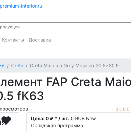
premium-interior.ru
Контакты
Доставка
ий
Creta
Creta Maiolica Grey Mosaico 30.5x30.5
емент FAP Creta Maiol
.5 fK63
просмотров
Цена:
0 ₽ * / шт.
0
RUB
New
ия
Складская программа