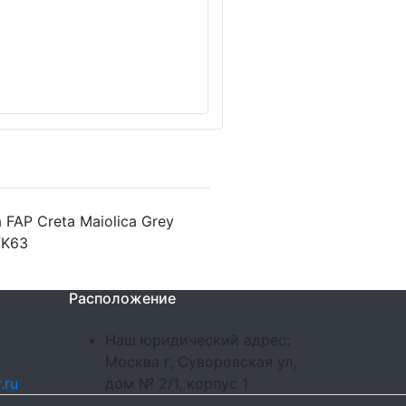
FAP Creta Maiolica Grey
fK63
Расположение
Наш юридический адрес:
Москва г, Суворовская ул,
.ru
дом № 2/1, корпус 1