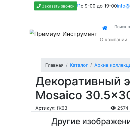
+7(800)500-1271
с 9-00 до 19-00
info@
Заказать звонок
О компании
Главная
Каталог
Архив коллекц
Декоративный эл
Mosaico 30.5x30
Артикул: fK63
2574 
Другие изображен