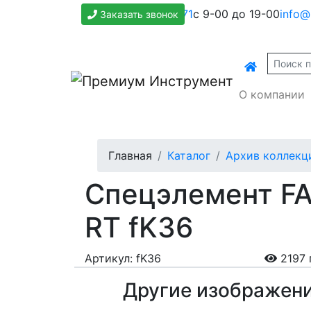
+7(800)500-1271
с 9-00 до 19-00
info@
Заказать звонок
О компании
Главная
Каталог
Архив коллекц
Спецэлемент FAP
RT fK36
Артикул: fK36
2197 
Другие изображен