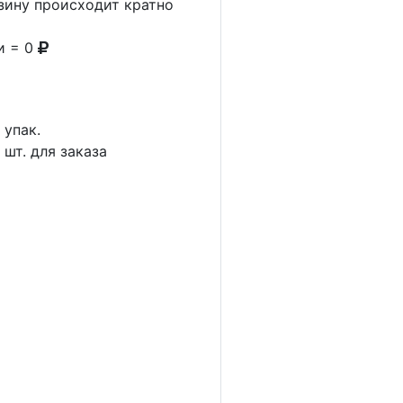
рзину происходит кратно
и = 0
1
упак.
5
шт. для заказа