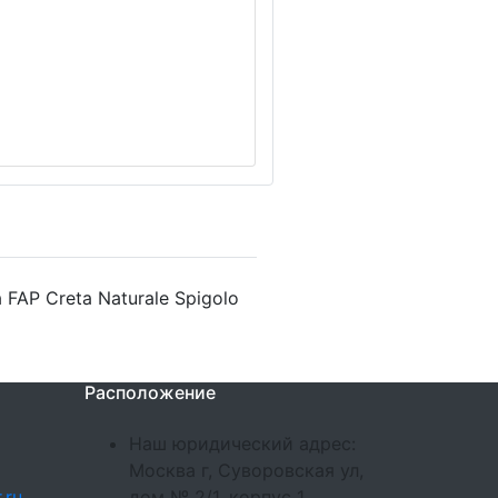
FAP Creta Naturale Spigolo
Расположение
Наш юридический адрес:
Москва г, Суворовская ул,
.ru
дом № 2/1, корпус 1