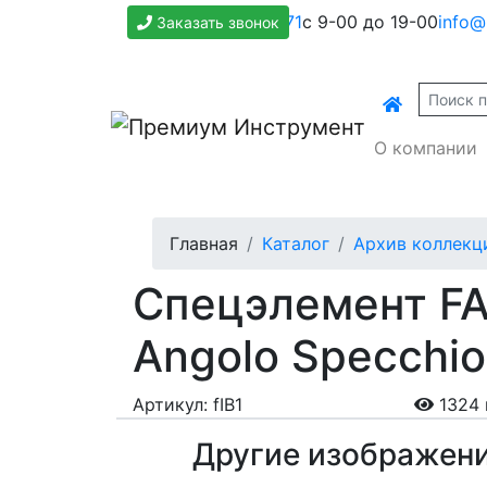
+7(800)500-1271
с 9-00 до 19-00
info@
Заказать звонок
О компании
Главная
Каталог
Архив коллекц
Спецэлемент FAP
Angolo Specchio
Артикул: fIB1
1324 
Другие изображен