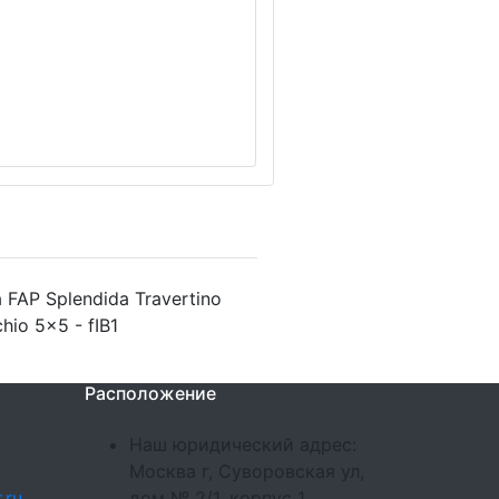
FAP Splendida Travertino
io 5x5 - fIB1
Расположение
Наш юридический адрес:
Москва г, Суворовская ул,
.ru
дом № 2/1, корпус 1