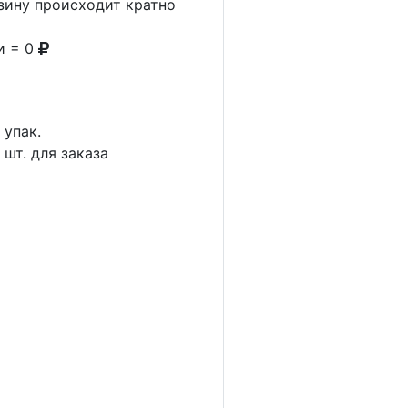
рзину происходит кратно
и = 0
1
упак.
4
шт. для заказа