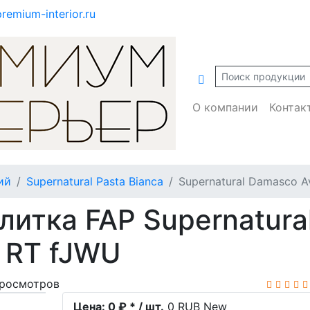
remium-interior.ru
О компании
Контак
ий
Supernatural Pasta Bianca
Supernatural Damasco A
литка FAP Supernatura
5 RT fJWU
росмотров
Цена:
0 ₽ * / шт.
0
RUB
New