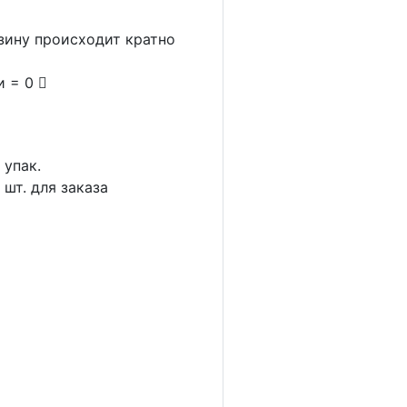
рзину происходит кратно
и = 0
1
упак.
2
шт. для заказа