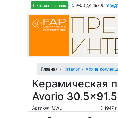
+7(800)500-1271
с 9-00 до 19-00
info@p
Заказать звонок
Главная
Каталог
Архив коллекц
Керамическая п
Avorio 30.5x91.
Артикул: fJWU
1947 п