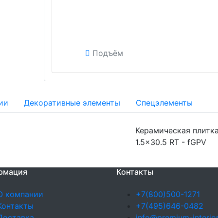
Подъём
ии
Декоративные элементы
Спецэлементы
Керамическая плитка
1.5x30.5 RT - fGPV
рмация
Контакты
О компании
+7(800)500-1271
Контакты
+7(495)646-0482
Доставка
info@premium-interior