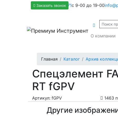
+7(800)500-1271
с 9-00 до 19-00
info@p
Заказать звонок
О компании
Главная
Каталог
Архив коллекц
Спецэлемент FAP
RT fGPV
Артикул: fGPV
1463 
Другие изображен