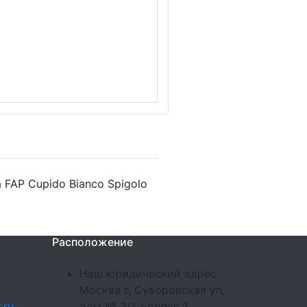
 FAP Cupido Bianco Spigolo
Расположение
Наш юридический адрес:
Москва г, Суворовская ул,
.ru
дом № 2/1, корпус 1