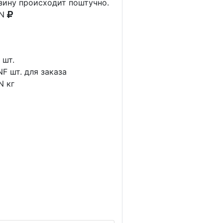
рзину происходит поштучно.
AN
1
шт.
NF
шт. для заказа
N
кг