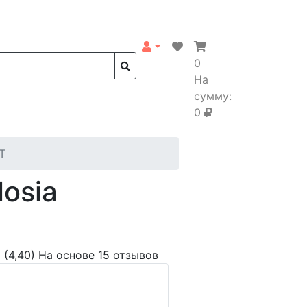
0
На
сумму:
0
RT
osia
(4,40)
На основе 15 отзывов