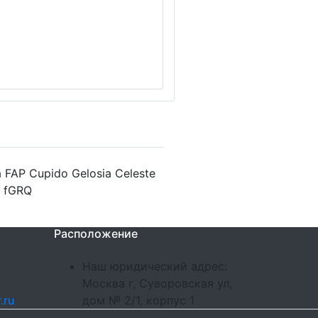
FAP Cupido Gelosia Celeste
- fGRQ
Расположение
Наш юридический адрес:
Москва г, Суворовская ул,
.ru
дом № 2/1, корпус 1