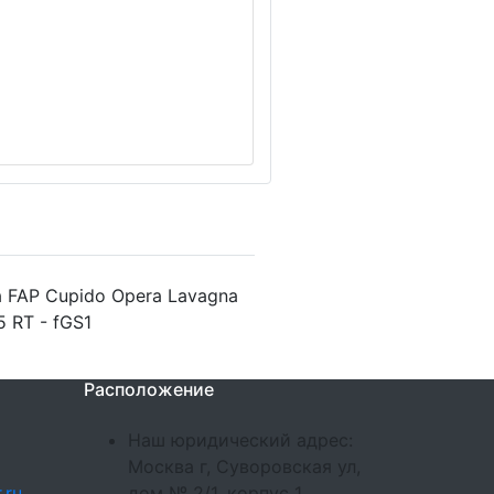
 FAP Cupido Opera Lavagna
5 RT - fGS1
Расположение
Наш юридический адрес:
Москва г, Суворовская ул,
.ru
дом № 2/1, корпус 1