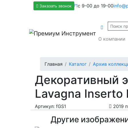
+7(800)500-1271
с 9-00 до 19-00
info@p
Заказать звонок
О компании
Главная
Каталог
Архив коллекц
Декоративный э
Lavagna Inserto 
Артикул: fGS1
2019 
Другие изображен