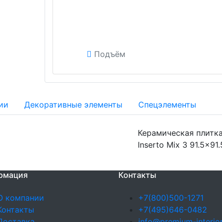
Подъём
ии
Декоративные элементы
Спецэлементы
Керамическая плитка
Inserto Mix 3 91.5x91.
рмация
Контакты
О компании
+7(800)500-1271
Контакты
+7(495)646-0482
Доставка
info@premium-interior