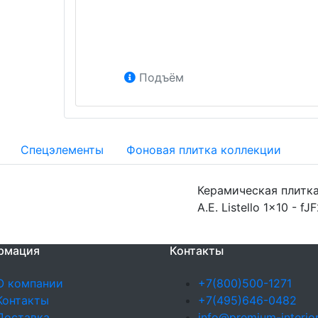
Подъём
Спецэлементы
Фоновая плитка коллекции
Керамическая плитка 
A.E. Listello 1x10 - fJ
рмация
Контакты
О компании
+7(800)500-1271
Контакты
+7(495)646-0482
Доставка
info@premium-interior