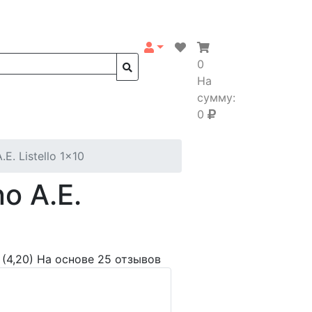
0
На
сумму:
0
.E. Listello 1x10
o A.E.
(4,20)
На основе 25 отзывов