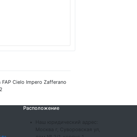
FAP Cielo Impero Zafferano
F2
Расположение
Наш юридический адрес:
Москва г, Суворовская ул,
.ru
дом № 2/1, корпус 1