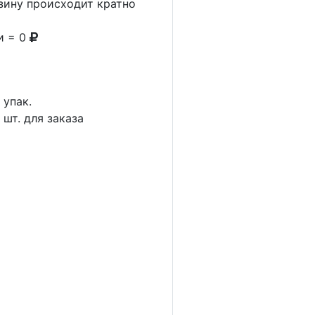
рзину происходит кратно
и = 0
1
упак.
4
шт. для заказа