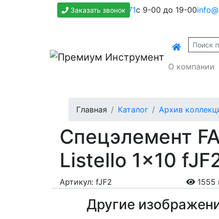
+7(800)500-1271
с 9-00 до 19-00
info@
Заказать звонок
О компании
Главная
Каталог
Архив коллекц
Спецэлемент FAP
Listello 1x10 fJF
Артикул: fJF2
1555 
Другие изображен