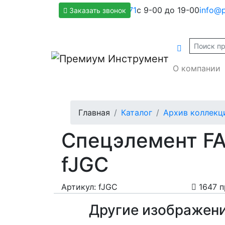
+7(800)500-1271
с 9-00 до 19-00
info@p
Заказать звонок
О компании
Главная
Каталог
Архив коллекц
Спецэлемент FA
fJGC
Артикул: fJGC
1647 п
Другие изображен