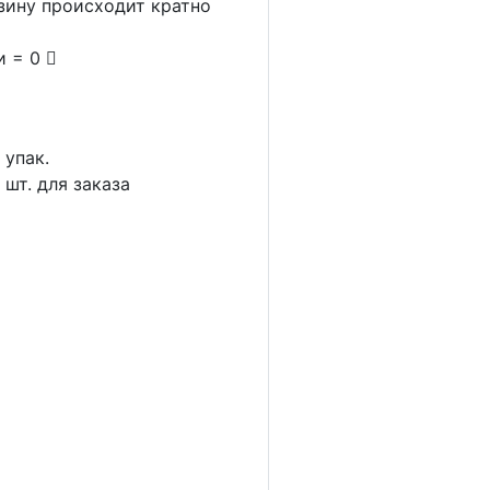
рзину происходит кратно
и = 0
1
упак.
5
шт. для заказа