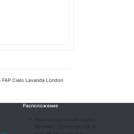
 FAP Cielo Lavanda London
Расположение
Наш юридический адрес:
Москва г, Суворовская ул,
.ru
дом № 2/1, корпус 1