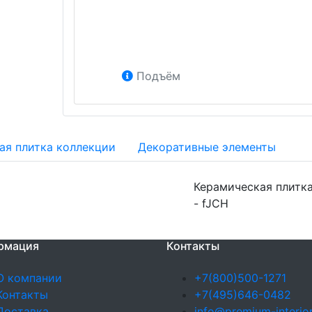
Подъём
ая плитка коллекции
Декоративные элементы
Керамическая плитка
- fJCH
рмация
Контакты
О компании
+7(800)500-1271
Контакты
+7(495)646-0482
Доставка
info@premium-interior