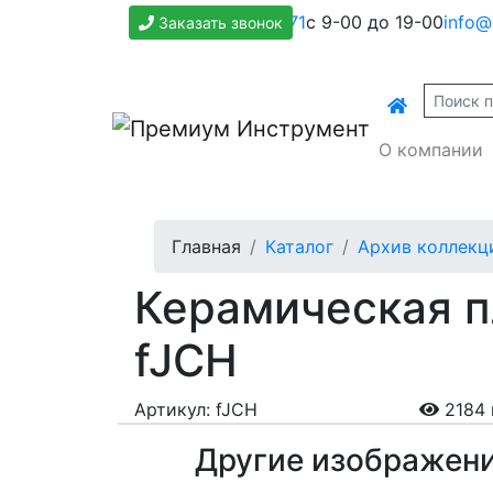
+7(800)500-1271
с 9-00 до 19-00
info@
Заказать звонок
О компании
Главная
Каталог
Архив коллекц
Керамическая пл
fJCH
Артикул: fJCH
2184 
Другие изображен