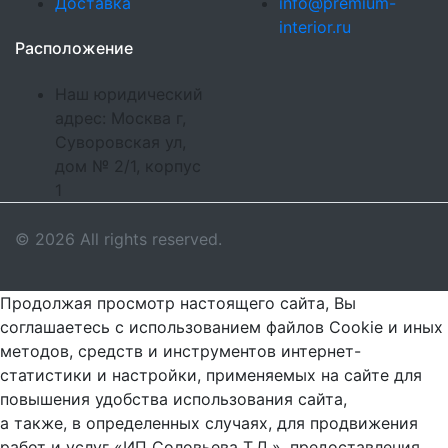
Доставка
info@premium-
interior.ru
Расположение
Наш юридический
адрес: Москва г,
Суворовская ул,
дом № 2/1, корпус
1
© 2026 All rights reserved.
Продолжая просмотр настоящего сайта, Вы
соглашаетесь с использованием файлов Cookie и иных
методов, средств и инструментов интернет-
статистики и настройки, применяемых на сайте для
повышения удобства использования сайта,
а также, в определенных случаях, для продвижения
работ и услуг «ИП Соловьева Т.Д.», предоставления