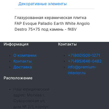
Декоративные элементы
Глазурованная керамическая плитка
FAP Evoque Palladio Earth White Angolo
Destro 75x75 под камень - fK6V
Информация
Контакты
О компании
+7(800)500-1271
Контакты
+7(495)646-0482
Доставка
info@premium-
interior.ru
Расположение
Наш юридический
адрес: Москва г,
Суворовская ул,
дом № 2/1, корпус