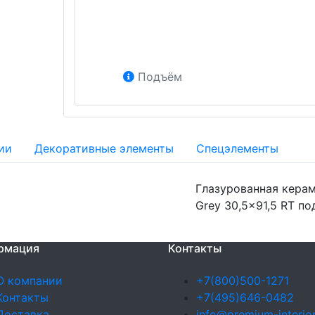
Подъём
ии
Декоративные элементы
Спецэлементы
Глазурованная керам
Grey 30,5x91,5 RT по
рмация
Контакты
О компании
+7(800)500-1271
Контакты
+7(495)646-0482
Доставка
info@premium-interior