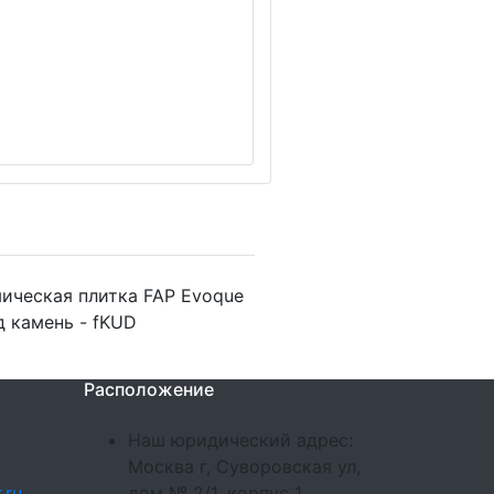
ическая плитка FAP Evoque
д камень - fKUD
Расположение
Наш юридический адрес:
Москва г, Суворовская ул,
.ru
дом № 2/1, корпус 1