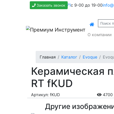
+7(800)500-1271
с 9-00 до 19-00
info@
Заказать звонок
О компании
Главная
Каталог
Evoque
Evoqu
Керамическая п
RT fKUD
Артикул: fKUD
4700 
Другие изображен