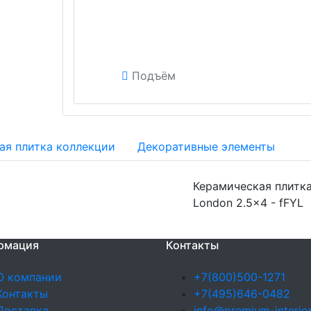
Подъём
ая плитка коллекции
Декоративные элементы
Керамическая плитка 
London 2.5x4 - fFYL
рмация
Контакты
О компании
+7(800)500-1271
Контакты
+7(495)646-0482
Доставка
info@premium-interior