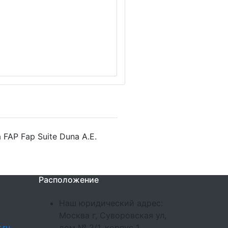
FAP Fap Suite Duna A.E.
Расположение
Наш юридический адрес:
Москва г, Суворовская ул,
.ru
дом № 2/1, корпус 1