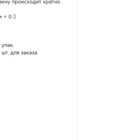
рзину происходит кратно
и = 0
1
упак.
4
шт. для заказа