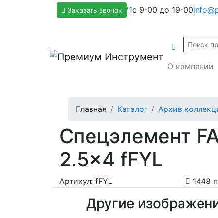
+7(800)500-1271
с 9-00 до 19-00
info@p
Заказать звонок
О компании
Главная
Каталог
Архив коллекц
Спецэлемент FAP
2.5x4 fFYL
Артикул: fFYL
1448 
Другие изображен