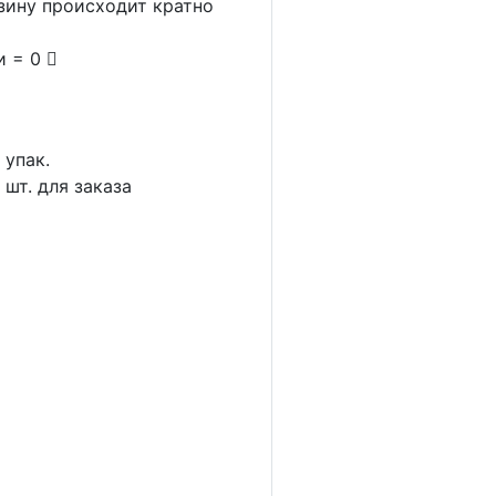
рзину происходит кратно
и = 0
1
упак.
4
шт. для заказа