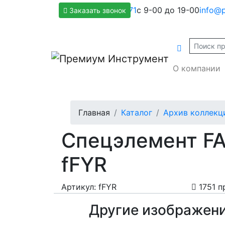
+7(800)500-1271
с 9-00 до 19-00
info@p
Заказать звонок
О компании
Главная
Каталог
Архив коллекц
Спецэлемент FAP
fFYR
Артикул: fFYR
1751 п
Другие изображен