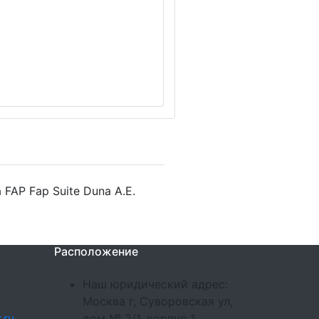
FAP Fap Suite Duna A.E.
Расположение
Наш юридический адрес:
Москва г, Суворовская ул,
.ru
дом № 2/1, корпус 1