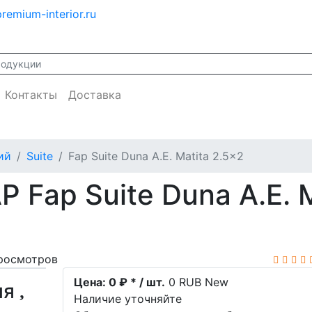
remium-interior.ru
Контакты
Доставка
ий
Suite
Fap Suite Duna A.E. Matita 2.5x2
 Fap Suite Duna A.E. M
росмотров
Цена:
0 ₽ * / шт.
0
RUB
New
ия
Наличие уточняйте