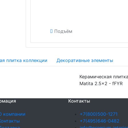
Подъём
ая плитка коллекции
Декоративные элементы
Керамическая плитка 
Matita 2.5x2 - fFYR
рмация
Контакты
О компании
+7(800)500-1271
Контакты
+7(495)646-0482
Доставка
info@premium-interior