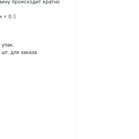
рзину происходит кратно
и = 0
1
упак.
5
шт. для заказа