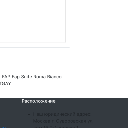
 FAP Fap Suite Roma Bianco
- fGAY
Расположение
Наш юридический адрес:
Москва г, Суворовская ул,
.ru
дом № 2/1, корпус 1