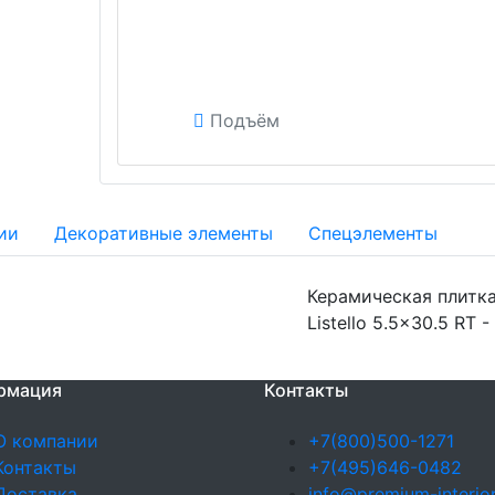
Подъём
ии
Декоративные элементы
Спецэлементы
Керамическая плитка
Listello 5.5x30.5 RT 
рмация
Контакты
О компании
+7(800)500-1271
Контакты
+7(495)646-0482
Доставка
info@premium-interior