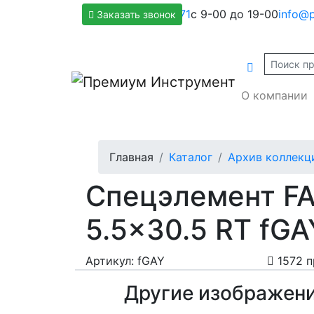
+7(800)500-1271
с 9-00 до 19-00
info@p
Заказать звонок
О компании
Главная
Каталог
Архив коллекц
Спецэлемент FAP
5.5x30.5 RT fGA
Артикул: fGAY
1572 п
Другие изображен