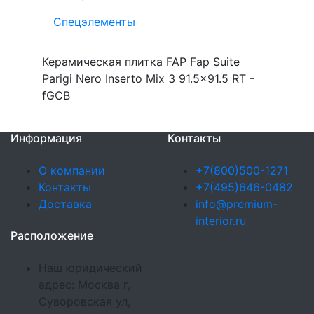
Спецэлементы
Керамическая плитка FAP Fap Suite
Parigi Nero Inserto Mix 3 91.5x91.5 RT -
fGCB
Информация
Контакты
О компании
+7(800)500-1271
Контакты
+7(495)646-0482
Доставка
info@premium-
interior.ru
Расположение
Наш юридический
адрес: Москва г,
Суворовская ул,